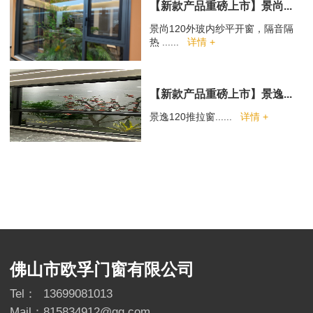
【新款产品重磅上市】景尚...
景尚120外玻内纱平开窗，隔音隔
热 ......
详情 +
【新款产品重磅上市】景逸...
景逸120推拉窗......
详情 +
佛山市欧孚门窗有限公司
Tel：
13699081013
Mail：
815834912@qq.com