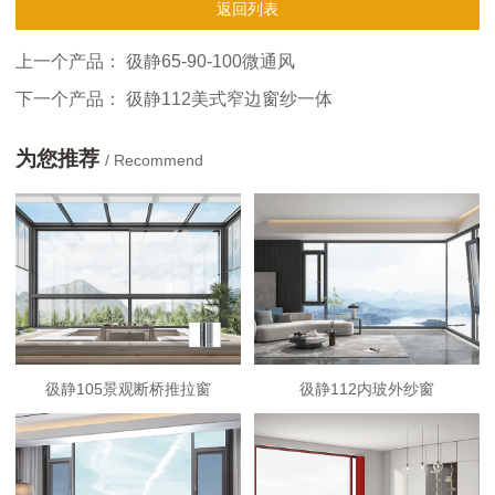
返回列表
上一个产品：
彶静65-90-100微通风
下一个产品：
彶静112美式窄边窗纱一体
为您推荐
/ Recommend
彶静105景观断桥推拉窗
彶静112内玻外纱窗