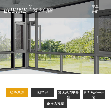
菜单
导航
彶静系统
阳光房
景逸系统平开
景尚系列平开
窗
窗
侧压系统窗