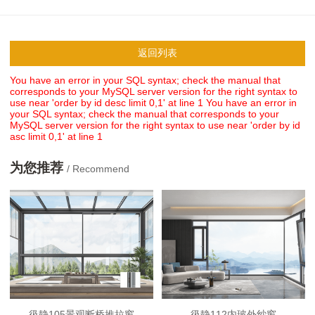
返回列表
You have an error in your SQL syntax; check the manual that
corresponds to your MySQL server version for the right syntax to
use near 'order by id desc limit 0,1' at line 1
You have an error in
your SQL syntax; check the manual that corresponds to your
MySQL server version for the right syntax to use near 'order by id
asc limit 0,1' at line 1
为您推荐
/ Recommend
彶静105景观断桥推拉窗
彶静112内玻外纱窗