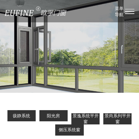
菜单
导航
彶静系统
阳光房
景逸系统平开
景尚系列平开
窗
窗
侧压系统窗